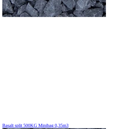
Basalt split 500KG Minibag 0,35m3