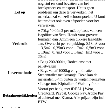
nog stof en zand bevatten van het
breekproces en transport. Het is geen
Let op
probleem om deze te verwerken, het
materiaal zal vanzelf schoonspoelen. U kunt
het product ook even afspoelen voor het
verwerken.
± 75kg / 0,05m3 per m2, op basis van een
laagdikte van 5cm. Houdt voor grovere
formaten dan 32mm een dikkere laagdikte
Verbruik
aan. Overzicht per verpakking: 0,18m3 voor
± 3,5m2 | 0,35m3 voor ± 7m2 | 0,5m3 voor
± 10m2 | 0,7m3 voor ± 14m2 | 1m3 voor ±
20m2
• Bags 200-900kg: Bodedienst met
palletwagen
• Bags vanaf 1000kg en grindmatten:
Levermethode
Stenentrailer met kraantje. Deze kan de
materialen 3-4m buiten de wagen neerzetten
• Losgestort: Kiptrailer of Walking floor
Vooraf per bank, met iDEAL | Wero,
Creditcard, Paypal, Google Pay, Apple Pay
Betaalmogelijkheden
of achteraf met Klarna. Alle prijzen zijn incl.
BTW.