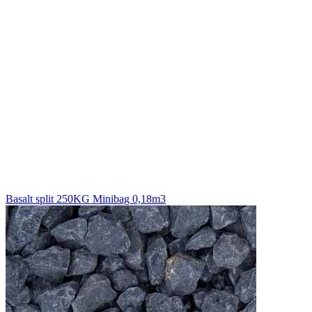
Basalt split 250KG Minibag 0,18m3