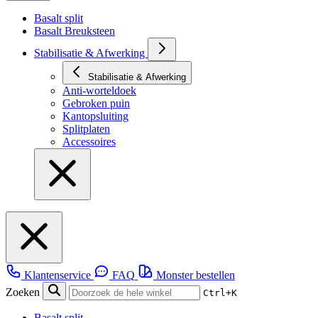
Basalt split
Basalt Breuksteen
Stabilisatie & Afwerking
Stabilisatie & Afwerking
Anti-worteldoek
Gebroken puin
Kantopsluiting
Splitplaten
Accessoires
Klantenservice
FAQ
Monster bestellen
Zoeken
Ctrl+K
Basalt split