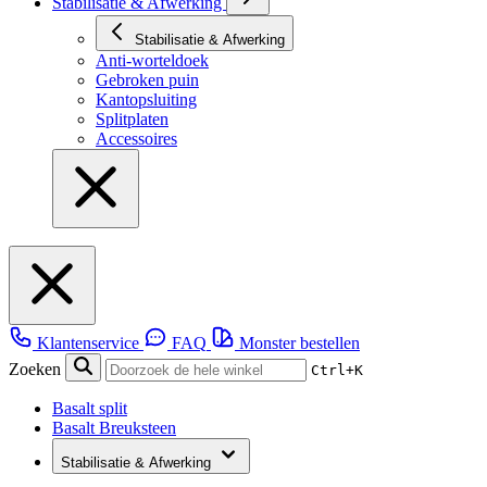
Stabilisatie & Afwerking
Stabilisatie & Afwerking
Anti-worteldoek
Gebroken puin
Kantopsluiting
Splitplaten
Accessoires
Klantenservice
FAQ
Monster bestellen
Zoeken
Ctrl+K
Basalt split
Basalt Breuksteen
Stabilisatie & Afwerking