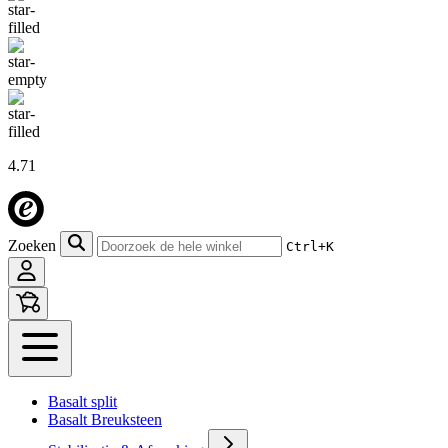
4.71
Zoeken
Ctrl+K
Basalt split
Basalt Breuksteen