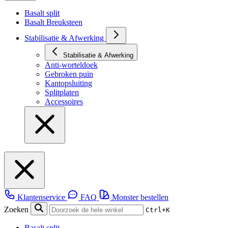
Basalt split
Basalt Breuksteen
Stabilisatie & Afwerking
Stabilisatie & Afwerking
Anti-worteldoek
Gebroken puin
Kantopsluiting
Splitplaten
Accessoires
Klantenservice
FAQ
Monster bestellen
Zoeken
Ctrl+K
Basalt split