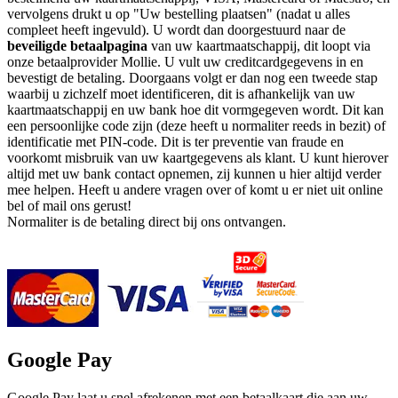
vervolgens drukt u op "Uw bestelling plaatsen" (nadat u alles
compleet heeft ingevuld). U wordt dan doorgestuurd naar de
beveiligde betaalpagina
van uw kaartmaatschappij, dit loopt via
onze betaalprovider Mollie. U vult uw creditcardgegevens in en
bevestigt de betaling. Doorgaans volgt er dan nog een tweede stap
waarbij u zichzelf moet identificeren, dit is afhankelijk van uw
kaartmaatschappij en uw bank hoe dit vormgegeven wordt. Dit kan
een persoonlijke code zijn (deze heeft u normaliter reeds in bezit) of
identificatie met PIN-code. Dit is ter preventie van fraude en
voorkomt misbruik van uw kaartgegevens als klant. U kunt hierover
altijd met uw bank contact opnemen, zij kunnen u hier altijd verder
mee helpen. Heeft u andere vragen over of komt u er niet uit online
bel of mail ons gerust!
Normaliter is de betaling direct bij ons ontvangen.
Google Pay
Google Pay laat u snel afrekenen met een betaalkaart die aan uw