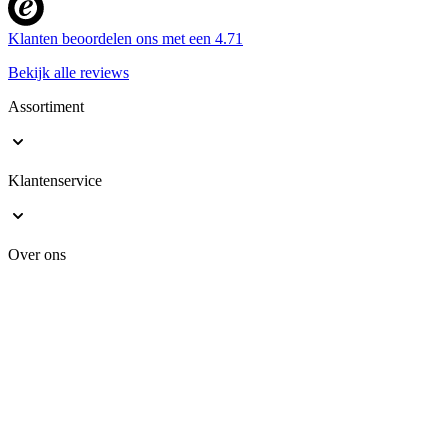
Klanten beoordelen ons met een
4.71
Bekijk alle reviews
Assortiment
Klantenservice
Over ons
Veilig online shoppen
Kranendonk B.V. Geen van de teksten of foto's op deze website mag zonder
schriftelijke toestemming van Kranendonk B.V. worden gebruikt