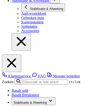
Stabilisatie & Afwerking
Stabilisatie & Afwerking
Anti-worteldoek
Gebroken puin
Kantopsluiting
Splitplaten
Accessoires
Klantenservice
FAQ
Monster bestellen
Zoeken
Ctrl+K
Basalt split
Basalt Breuksteen
Stabilisatie & Afwerking