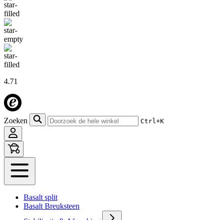
4.71
Zoeken
Ctrl+K
Basalt split
Basalt Breuksteen