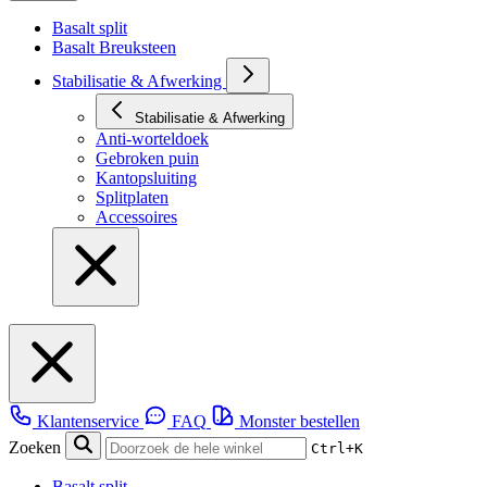
Basalt split
Basalt Breuksteen
Stabilisatie & Afwerking
Stabilisatie & Afwerking
Anti-worteldoek
Gebroken puin
Kantopsluiting
Splitplaten
Accessoires
Klantenservice
FAQ
Monster bestellen
Zoeken
Ctrl+K
Basalt split