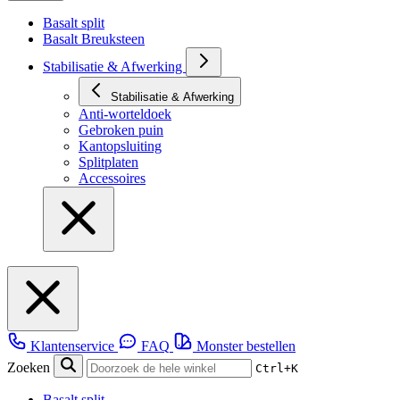
Basalt split
Basalt Breuksteen
Stabilisatie & Afwerking
Stabilisatie & Afwerking
Anti-worteldoek
Gebroken puin
Kantopsluiting
Splitplaten
Accessoires
Klantenservice
FAQ
Monster bestellen
Zoeken
Ctrl+K
Basalt split