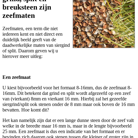
breuksteen zijn
zeefmaten
Zeefmaten, een term die niet
iedereen kent en niet direct een
duidelijk beeld geeft van de
daadwerkelijke maten van siergind
of split. Daarom geven wij u
hierover meer uitleg:
Een zeefmaat
U kiest bijvoorbeeld voor het formaat 8-16mm, dus de zeefmaat 8-
16mm. Dit betekent dat grind en split wordt afgezeefd op een zeef
van (vierkant) 8mm en vierkant 16 mm. Hierbij zal het gezeefde
siergrind/split ook stenen onder de 8 mm maar ook boven de 16 mm
bevatten. Hoe komt dit?
Het kan namelijk zijn dat er een lange dunne steen door de zeef valt
welke in de breedte maar 16 mm is, maar in de lengte bijvoorbeeld
25 mm. Een zeefmaat is dus een indicatie van het formaat en er
bevinden zich daarom ook stenen tussen die kleiner of groter zijn in