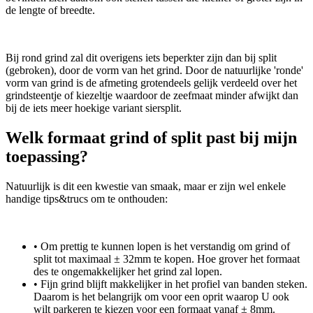
de lengte of breedte.
Bij rond grind zal dit overigens iets beperkter zijn dan bij split
(gebroken), door de vorm van het grind. Door de natuurlijke 'ronde'
vorm van grind is de afmeting grotendeels gelijk verdeeld over het
grindsteentje of kiezeltje waardoor de zeefmaat minder afwijkt dan
bij de iets meer hoekige variant siersplit.
Welk formaat grind of split past bij mijn
toepassing?
Natuurlijk is dit een kwestie van smaak, maar er zijn wel enkele
handige tips&trucs om te onthouden:
• Om prettig te kunnen lopen is het verstandig om grind of
split tot maximaal ± 32mm te kopen. Hoe grover het formaat
des te ongemakkelijker het grind zal lopen.
• Fijn grind blijft makkelijker in het profiel van banden steken.
Daarom is het belangrijk om voor een oprit waarop U ook
wilt parkeren te kiezen voor een formaat vanaf ± 8mm.