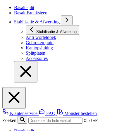
Basalt split
Basalt Breuksteen
Stabilisatie & Afwerking
Stabilisatie & Afwerking
Anti-worteldoek
Gebroken puin
Kantopsluiting
Splitplaten
Accessoires
Klantenservice
FAQ
Monster bestellen
Zoeken
Ctrl+K
Basalt split