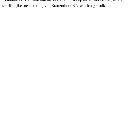
Kranendonk B.V. Geen van de teksten of foto's op deze website mag zonder
schriftelijke toestemming van Kranendonk B.V. worden gebruikt