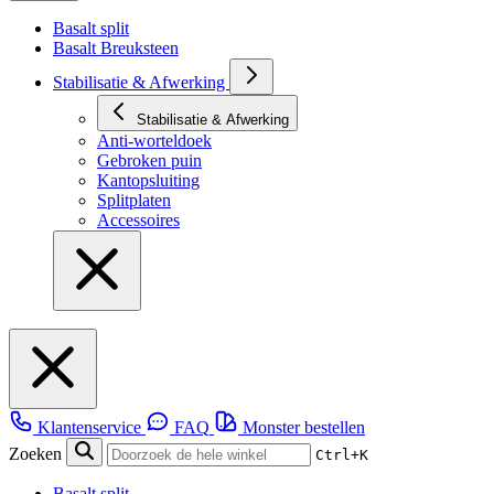
Basalt split
Basalt Breuksteen
Stabilisatie & Afwerking
Stabilisatie & Afwerking
Anti-worteldoek
Gebroken puin
Kantopsluiting
Splitplaten
Accessoires
Klantenservice
FAQ
Monster bestellen
Zoeken
Ctrl+K
Basalt split