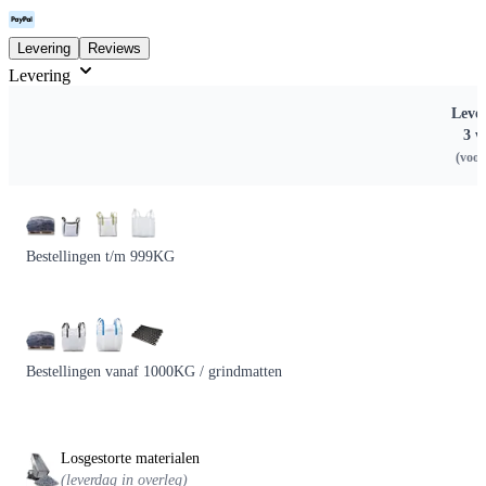
Levering
Reviews
Levering
Leve
3 w
(voor
Bestellingen t/m 999KG
Bestellingen vanaf 1000KG / grindmatten
Losgestorte materialen
(leverdag in overleg)