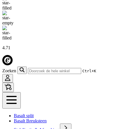
4.71
Zoeken
Ctrl+K
Basalt split
Basalt Breuksteen