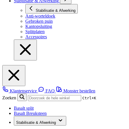
Stabilisatie & Afwerking
Stabilisatie & Afwerking
Anti-worteldoek
Gebroken puin
Kantopsluiting
Splitplaten
Accessoires
Klantenservice
FAQ
Monster bestellen
Zoeken
Ctrl+K
Basalt split
Basalt Breuksteen
Stabilisatie & Afwerking