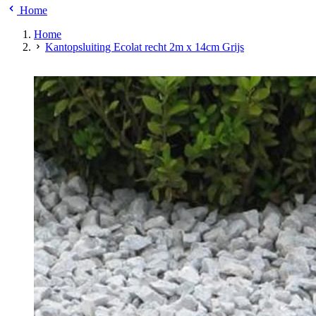
Home
Home
Kantopsluiting Ecolat recht 2m x 14cm Grijs