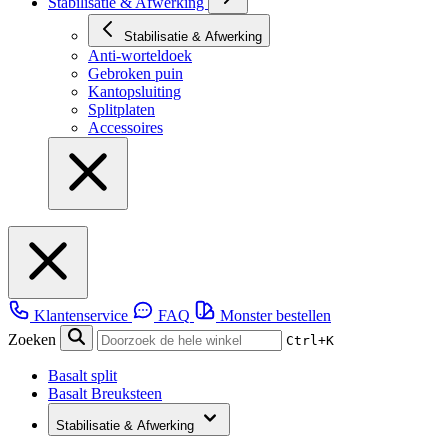
Stabilisatie & Afwerking
Stabilisatie & Afwerking
Anti-worteldoek
Gebroken puin
Kantopsluiting
Splitplaten
Accessoires
Klantenservice
FAQ
Monster bestellen
Zoeken
Ctrl+K
Basalt split
Basalt Breuksteen
Stabilisatie & Afwerking