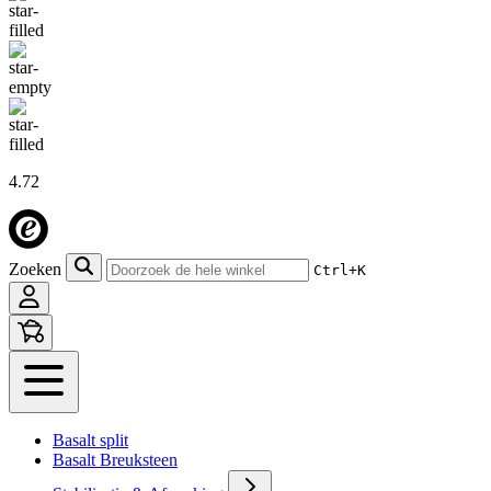
4.72
Zoeken
Ctrl+K
Basalt split
Basalt Breuksteen