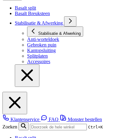
Basalt split
Basalt Breuksteen
Stabilisatie & Afwerking
Stabilisatie & Afwerking
Anti-worteldoek
Gebroken puin
Kantopsluiting
Splitplaten
Accessoires
Klantenservice
FAQ
Monster bestellen
Zoeken
Ctrl+K
Basalt split