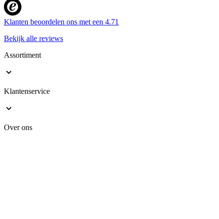
Klanten beoordelen ons met een
4.71
Bekijk alle reviews
Assortiment
Klantenservice
Over ons
Veilig online shoppen
Kranendonk B.V. Geen van de teksten of foto's op deze website mag zonder
schriftelijke toestemming van Kranendonk B.V. worden gebruikt