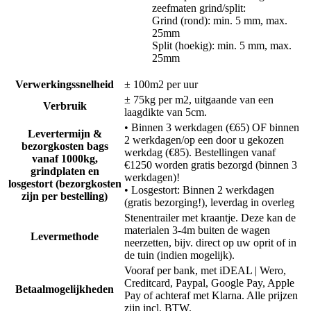
zeefmaten grind/split:
Grind (rond): min. 5 mm, max.
25mm
Split (hoekig): min. 5 mm, max.
25mm
Verwerkingssnelheid
± 100m2 per uur
± 75kg per m2, uitgaande van een
Verbruik
laagdikte van 5cm.
• Binnen 3 werkdagen (€65) OF binnen
Levertermijn &
2 werkdagen/op een door u gekozen
bezorgkosten bags
werkdag (€85). Bestellingen vanaf
vanaf 1000kg,
€1250 worden gratis bezorgd (binnen 3
grindplaten en
werkdagen)!
losgestort (bezorgkosten
• Losgestort: Binnen 2 werkdagen
zijn per bestelling)
(gratis bezorging!), leverdag in overleg
Stenentrailer met kraantje. Deze kan de
materialen 3-4m buiten de wagen
Levermethode
neerzetten, bijv. direct op uw oprit of in
de tuin (indien mogelijk).
Vooraf per bank, met iDEAL | Wero,
Creditcard, Paypal, Google Pay, Apple
Betaalmogelijkheden
Pay of achteraf met Klarna. Alle prijzen
zijn incl. BTW.