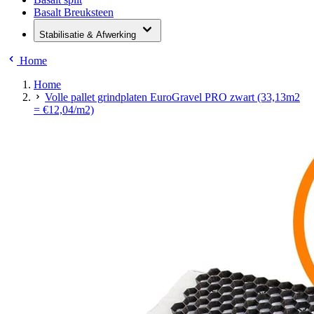
Basalt Breuksteen
Stabilisatie & Afwerking
Home
Home
Volle pallet grindplaten EuroGravel PRO zwart (33,13m2
= €12,04/m2)