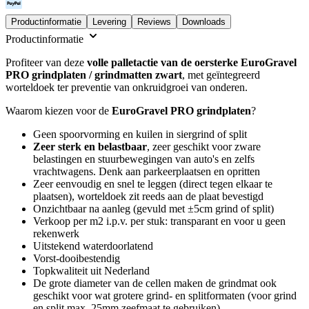
Productinformatie
Levering
Reviews
Downloads
Productinformatie
Profiteer van deze
volle palletactie van de oersterke EuroGravel
PRO grindplaten / grindmatten zwart
, met geïntegreerd
worteldoek ter preventie van onkruidgroei van onderen.
Waarom kiezen voor de
EuroGravel PRO grindplaten
?
Geen spoorvorming en kuilen in siergrind of split
Zeer sterk en belastbaar
, zeer geschikt voor zware
belastingen en stuurbewegingen van auto's en zelfs
vrachtwagens. Denk aan parkeerplaatsen en opritten
Zeer eenvoudig en snel te leggen (direct tegen elkaar te
plaatsen), worteldoek zit reeds aan de plaat bevestigd
Onzichtbaar na aanleg (gevuld met ±5cm grind of split)
Verkoop per m2 i.p.v. per stuk: transparant en voor u geen
rekenwerk
Uitstekend waterdoorlatend
Vorst-dooibestendig
Topkwaliteit uit Nederland
De grote diameter van de cellen maken de grindmat ook
geschikt voor wat grotere grind- en splitformaten (voor grind
en split max. 25mm zeefmaat te gebruiken)