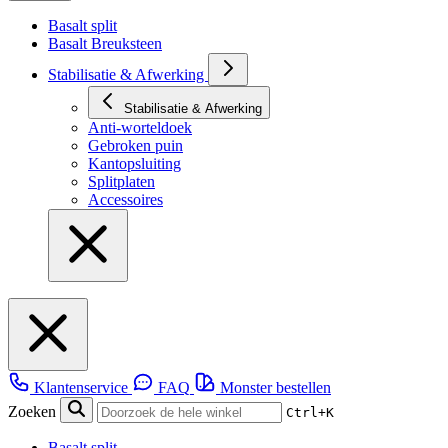
Basalt split
Basalt Breuksteen
Stabilisatie & Afwerking
Stabilisatie & Afwerking
Anti-worteldoek
Gebroken puin
Kantopsluiting
Splitplaten
Accessoires
Klantenservice
FAQ
Monster bestellen
Zoeken
Ctrl+K
Basalt split