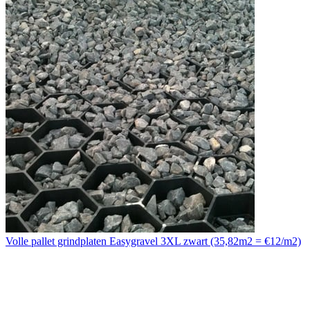
Volle pallet grindplaten Easygravel 3XL zwart (35,82m2 = €12/m2)