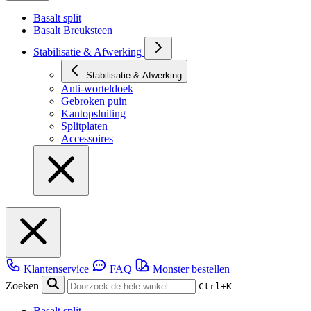
Basalt split
Basalt Breuksteen
Stabilisatie & Afwerking
Stabilisatie & Afwerking
Anti-worteldoek
Gebroken puin
Kantopsluiting
Splitplaten
Accessoires
Klantenservice
FAQ
Monster bestellen
Zoeken
Ctrl+K
Basalt split