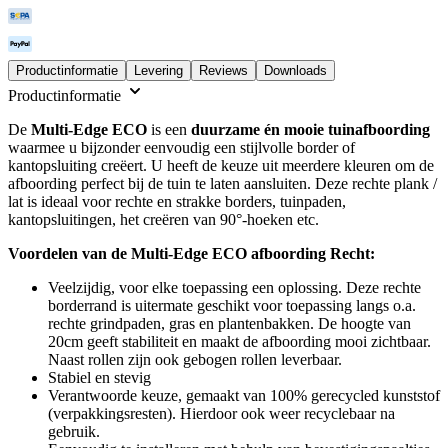
Productinformatie
Levering
Reviews
Downloads
Productinformatie
De
Multi-Edge ECO
is een
duurzame én mooie tuinafboording
waarmee u bijzonder eenvoudig een stijlvolle border of
kantopsluiting creëert. U heeft de keuze uit meerdere kleuren om de
afboording perfect bij de tuin te laten aansluiten. Deze rechte plank /
lat is ideaal voor rechte en strakke borders, tuinpaden,
kantopsluitingen, het creëren van 90°-hoeken etc.
Voordelen van de Multi-Edge ECO afboording Recht:
Veelzijdig, voor elke toepassing een oplossing. Deze rechte
borderrand is uitermate geschikt voor toepassing langs o.a.
rechte grindpaden, gras en plantenbakken. De hoogte van
20cm geeft stabiliteit en maakt de afboording mooi zichtbaar.
Naast rollen zijn ook gebogen rollen leverbaar.
Stabiel en stevig
Verantwoorde keuze, gemaakt van 100% gerecycled kunststof
(verpakkingsresten). Hierdoor ook weer recyclebaar na
gebruik.