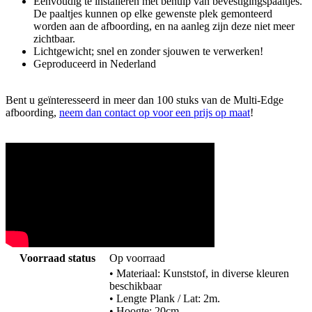
Eenvoudig te installeren met behulp van bevestigingspaaltjes.
De paaltjes kunnen op elke gewenste plek gemonteerd
worden aan de afboording, en na aanleg zijn deze niet meer
zichtbaar.
Lichtgewicht; snel en zonder sjouwen te verwerken!
Geproduceerd in Nederland
Bent u geïnteresseerd in meer dan 100 stuks van de Multi-Edge
afboording,
neem dan contact op voor een prijs op maat
!
Voorraad status
Op voorraad
• Materiaal: Kunststof, in diverse kleuren
beschikbaar
• Lengte Plank / Lat: 2m.
• Hoogte: 20cm