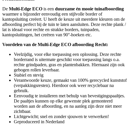
De
Multi-Edge ECO
is een
duurzame én mooie tuinafboording
waarmee u bijzonder eenvoudig een stijlvolle border of
kantopsluiting creëert. U heeft de keuze uit meerdere kleuren om de
afboording perfect bij de tuin te laten aansluiten. Deze rechte plank /
lat is ideaal voor rechte en strakke borders, tuinpaden,
kantopsluitingen, het creëren van 90°-hoeken etc.
Voordelen van de Multi-Edge ECO afboording Recht:
Veelzijdig, voor elke toepassing een oplossing. Deze rechte
borderrand is uitermate geschikt voor toepassing langs o.a.
rechte grindpaden, gras en plantenbakken. Hiernaast zijn ook
gebogen rollen leverbaar.
Stabiel en stevig
Verantwoorde keuze, gemaakt van 100% gerecycled kunststof
(verpakkingsresten). Hierdoor ook weer recyclebaar na
gebruik.
Eenvoudig te installeren met behulp van bevestigingspaaltjes.
De paaltjes kunnen op elke gewenste plek gemonteerd
worden aan de afboording, en na aanleg zijn deze niet meer
zichtbaar.
Lichtgewicht; snel en zonder sjouwen te verwerken!
Geproduceerd in Nederland