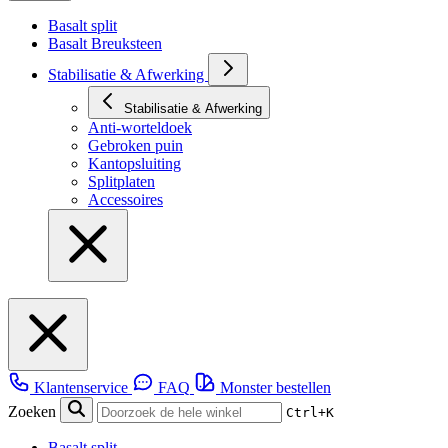
Basalt split
Basalt Breuksteen
Stabilisatie & Afwerking
Stabilisatie & Afwerking
Anti-worteldoek
Gebroken puin
Kantopsluiting
Splitplaten
Accessoires
Klantenservice
FAQ
Monster bestellen
Zoeken
Ctrl+K
Basalt split